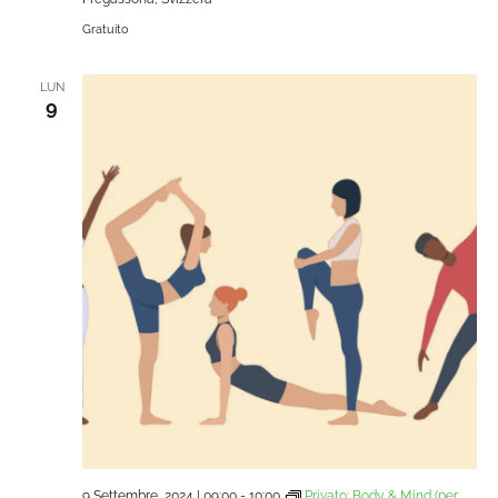
Gratuito
LUN
9
9 Settembre, 2024 | 09:00
-
10:00
Privato: Body & Mind (per