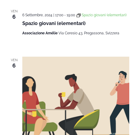
data.
Na
e
VEN
6 Settembre, 2024 | 17:00
-
19:00
Spazio giovani (elementari)
6
Spazio giovani (elementari)
viste
Associazione Amélie
Via Ceresio 43, Pregassona, Svizzera
Navi
VEN
6