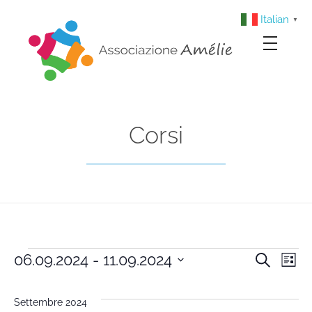
Italian
▼
Associazione Amélie
Insieme si può
Corsi
06.09.2024
 - 
11.09.2024
Cerca
Cors
Co
Lista
Seleziona
Vi
la
Rice
Settembre 2024