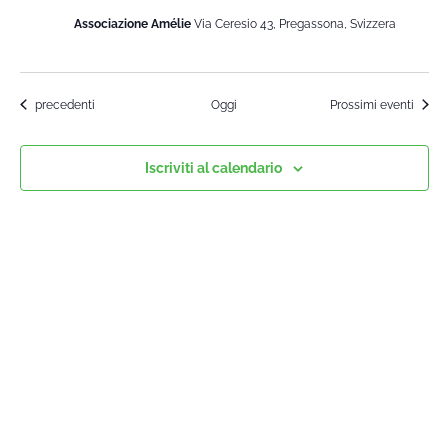
Associazione Amélie
Via Ceresio 43, Pregassona, Svizzera
Corsi
precedenti
Oggi
Prossimi eventi
Iscriviti al calendario