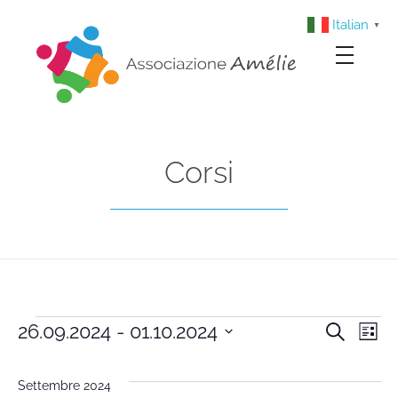
Italian
▼
Associazione Amélie
Insieme si può
Corsi
26.09.2024
 - 
01.10.2024
Cerca
Cors
Co
Lista
Seleziona
Vi
la
Rice
Settembre 2024