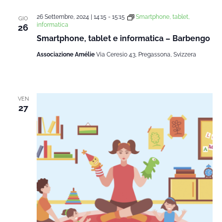
data.
Na
26 Settembre, 2024 | 14:15
-
15:15
Smartphone, tablet,
e
GIO
informatica
26
Smartphone, tablet e informatica – Barbengo
viste
Associazione Amélie
Via Ceresio 43, Pregassona, Svizzera
Navi
VEN
27