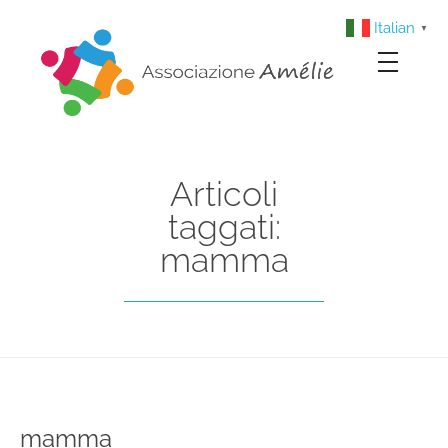
Italian
▼
Associazione Amélie
Insieme si può
Articoli
taggati:
mamma
mamma