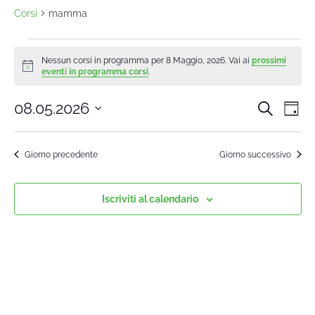
Corsi
mamma
Nessun corsi in programma per 8 Maggio, 2026. Vai ai
prossimi
Notice
eventi in programma corsi
.
08.05.2026
Cerca
Cors
Co
Giorn
Seleziona
Vi
la
Rice
Giorno precedente
Giorno successivo
data.
Na
e
Iscriviti al calendario
viste
Navi