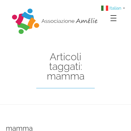
Italian
▼
Associazione Amélie
Insieme si può
Articoli
taggati:
mamma
mamma