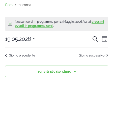
Corsi
mamma
Nessun corsi in programma per 19 Maggio, 2026. Vai ai
prossimi
Notice
eventi in programma corsi
.
19.05.2026
Cerca
Cors
Co
Giorn
Seleziona
Vi
la
Rice
Giorno precedente
Giorno successivo
data.
Na
e
Iscriviti al calendario
viste
Navi