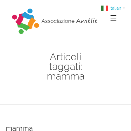
Italian
▼
Associazione Amélie
Insieme si può
Articoli
taggati:
mamma
mamma