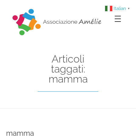
Italian
▼
Associazione Amélie
Insieme si può
Articoli
taggati:
mamma
mamma