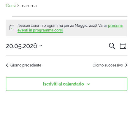
Corsi
mamma
Nessun corsi in programma per 20 Maggio, 2026. Vai ai
prossimi
Notice
eventi in programma corsi
.
20.05.2026
Cerca
Cors
Co
Giorn
Seleziona
Vi
la
Rice
Giorno precedente
Giorno successivo
data.
Na
e
Iscriviti al calendario
viste
Navi