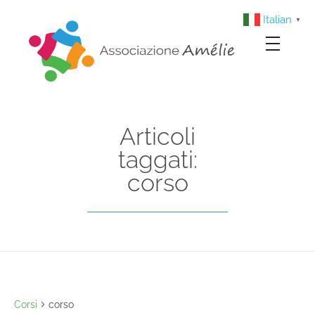
Italian
▼
Associazione Amélie
Insieme si può
Articoli
taggati:
corso
Corsi
corso