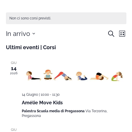
Non ci sono corsi previsti.
In arrivo
Cerca
Cors
Co
Lista
Seleziona
Ultimi eventi | Corsi
Vi
la
Rice
data.
Na
GIU
e
14
2026
viste
14 Giugno | 10:00
-
11:30
Navi
Amélie Move Kids
Palestra Scuola media di Pregassona
Via Terzerina,
Pregassona
GIU