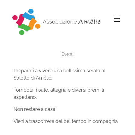
Associazione Amélie
Insieme si può
T
Eventi
o
Preparati a vivere una bellissima serata al
Salotto di Amélie.
m
Tombola, risate, allegria e diversi premi ti
aspettano.
b
Non restare a casa!
o
Vieni a trascorrere del bel tempo in compagnia