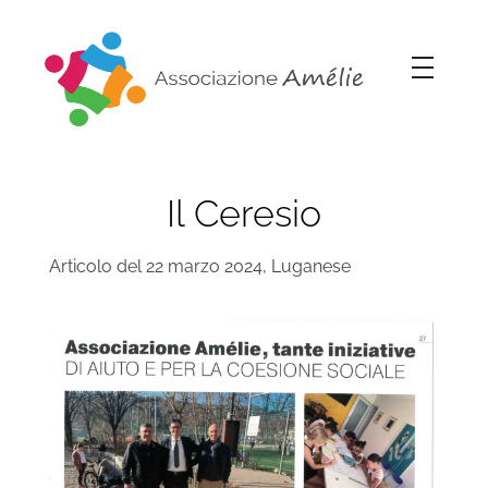
Associazione Amélie
Insieme si può
A
Il Ceresio
s
Articolo del 22 marzo 2024, Luganese
s
o
c