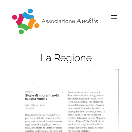
Associazione Amélie
Insieme si può
S
La Regione
t
o
r
i