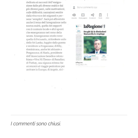
e
d
i
m
i
g
r
a
I commenti sono chiusi.
n