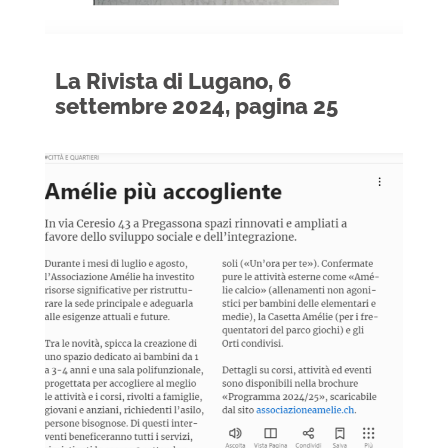
t
La Rivista di Lugano, 6
a
settembre 2024, pagina 25
p
e
r
A
m
é