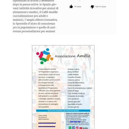
l
i
e