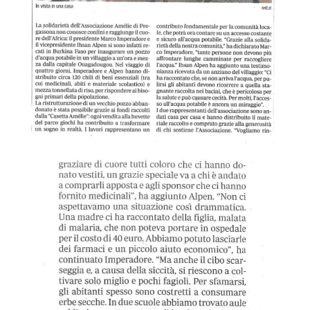
c
i
a
z
i
o
n
e