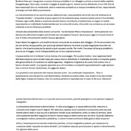
a
F
a
s
o