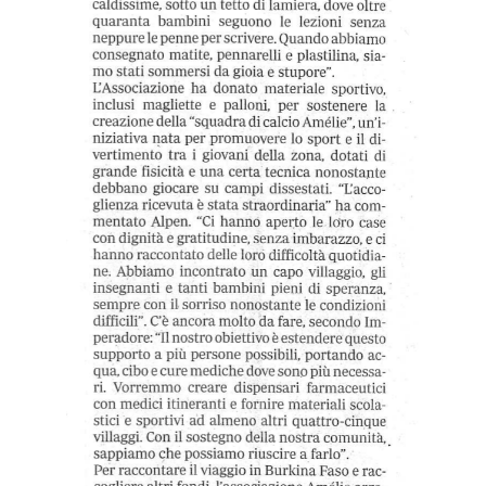
A
m
é
l
i
e
a
r