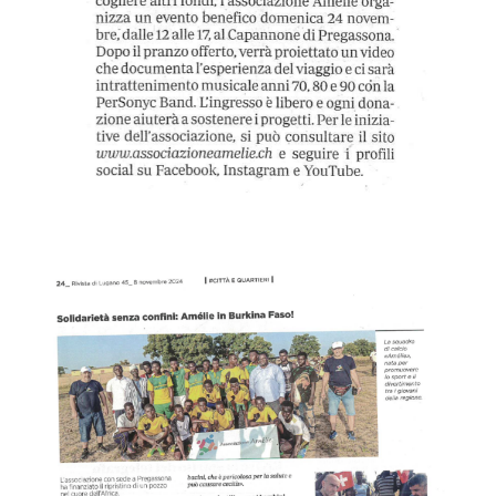
r
i
v
a
f
i
n
o