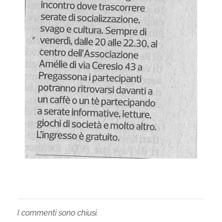
e
e
i
l
p
r
i
m
I commenti sono chiusi.