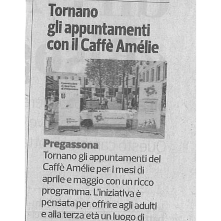
f
f
e
A
m
e
l
i