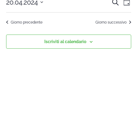
20.04.2024
Cerca
Cors
Co
Giorn
Seleziona
Vi
la
Rice
Giorno precedente
Giorno successivo
data.
Na
e
Iscriviti al calendario
viste
Navi