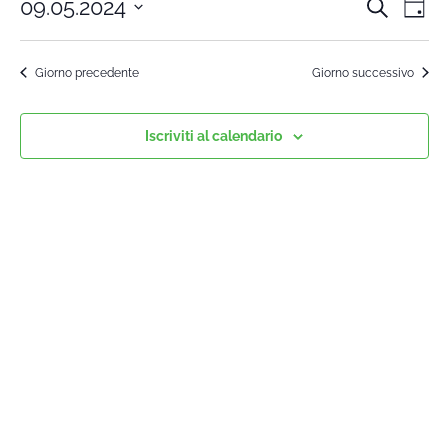
09.05.2024
Cerca
Cors
Co
Giorn
Seleziona
Vi
la
Rice
Giorno precedente
Giorno successivo
data.
Na
e
Iscriviti al calendario
viste
Navi