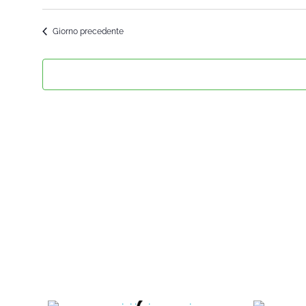
Seleziona
la
Giorno precedente
data.