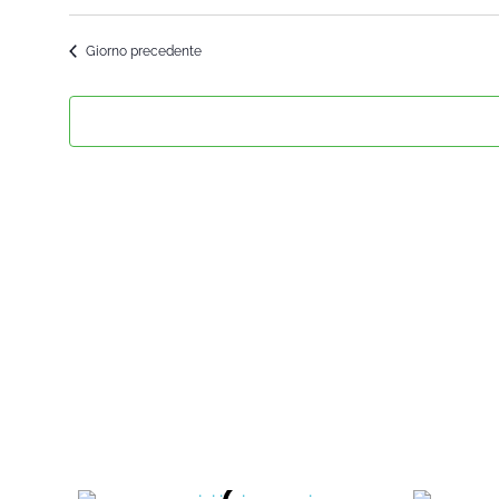
Seleziona
la
Giorno precedente
data.