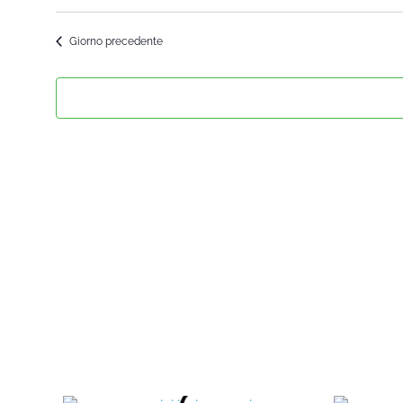
Seleziona
la
Giorno precedente
data.