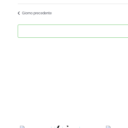
Seleziona
la
Giorno precedente
data.