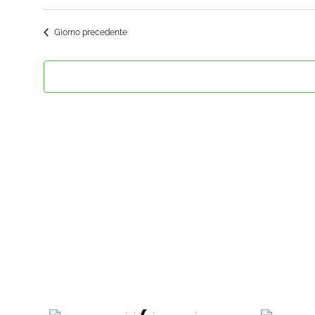
Seleziona
la
Giorno precedente
data.