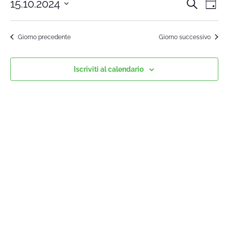
15.10.2024
Cerca
Cors
Co
Giorn
Seleziona
Vi
la
Rice
Giorno precedente
Giorno successivo
data.
Na
e
Iscriviti al calendario
viste
Navi