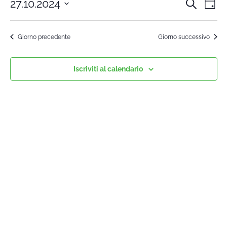
27.10.2024
Cerca
Cors
Co
Giorn
Seleziona
Vi
la
Rice
Giorno precedente
Giorno successivo
data.
Na
e
Iscriviti al calendario
viste
Navi