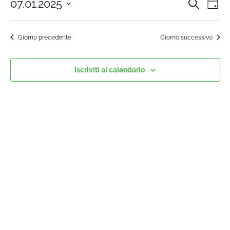
07.01.2025
Cerca
Cors
Co
Giorn
Seleziona
Vi
la
Rice
Giorno precedente
Giorno successivo
data.
Na
e
Iscriviti al calendario
viste
Navi