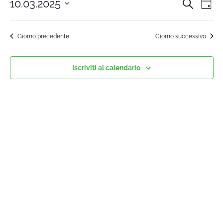
10.03.2025
Cerca
Cors
Co
Giorn
Seleziona
Vi
la
Rice
Giorno precedente
Giorno successivo
data.
Na
e
Iscriviti al calendario
viste
Navi