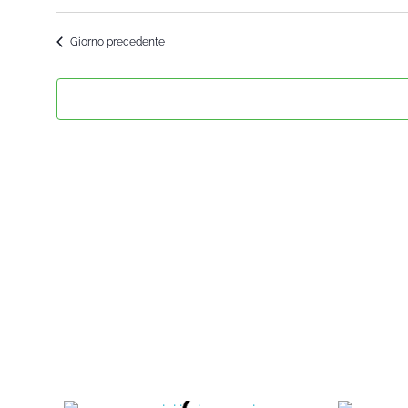
Seleziona
la
Giorno precedente
data.