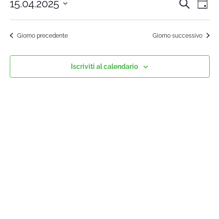
15.04.2025
Cerca
Cors
Co
Giorn
Seleziona
Vi
la
Rice
Giorno precedente
Giorno successivo
data.
Na
e
Iscriviti al calendario
viste
Navi