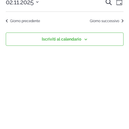
02.11.2025
Cerca
Cors
Co
Giorn
Seleziona
Vi
la
Rice
Giorno precedente
Giorno successivo
data.
Na
e
Iscriviti al calendario
viste
Navi