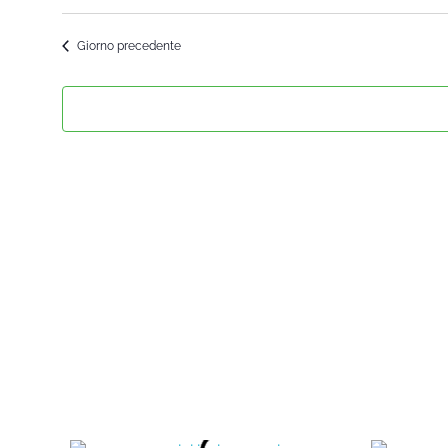
Seleziona
la
Giorno precedente
data.