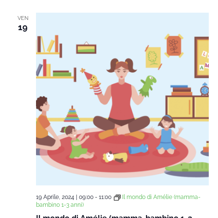
data.
Na
e
VEN
19
viste
Navi
19 Aprile, 2024 | 09:00
-
11:00
Il mondo di Amélie (mamma-
bambino 1-3 anni)