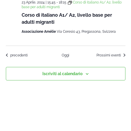
23 Aprile, 2024 | 15:45
-
18:15
Corso di italiano A1/ A2, livello
base per adulti migranti
Corso di italiano A1/ A2, livello base per
adulti migranti
Associazione Amélie
Via Ceresio 43, Pregassona, Svizzera
Corsi
precedenti
Oggi
Prossimi eventi
Iscriviti al calendario