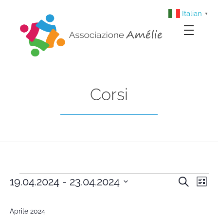
Italian
▼
Associazione Amélie
Insieme si può
Corsi
19.04.2024
 - 
23.04.2024
Cerca
Cors
Co
Lista
Seleziona
Vi
la
Rice
Aprile 2024