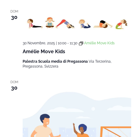
data.
Na
e
DOM
30
viste
30 Novembre, 2025 | 10:00
-
11:30
Amélie Move Kids
Navi
Amélie Move Kids
Palestra Scuola media di Pregassona
Via Terzerina,
Pregassona, Svizzera
DOM
30