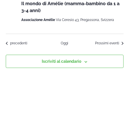
Il mondo di Amélie (mamma-bambino da 1 a
3-4 anni)
Associazione Amélie
Via Ceresio 43, Pregassona, Svizzera
Corsi
precedenti
Oggi
Prossimi eventi
Iscriviti al calendario