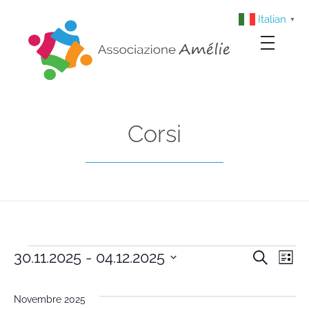
Italian
▼
Associazione Amélie
Insieme si può
Corsi
30.11.2025
 - 
04.12.2025
Cerca
Cors
Co
Lista
Seleziona
Vi
la
Rice
Novembre 2025