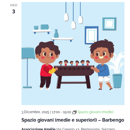
MER
3
3 Dicembre, 2025 | 17:00
-
19:00
Spazio giovani (medie)
Spazio giovani (medie e superiori) – Barbengo
Associazione Amélie
Via Ceresio 43, Pregassona, Svizzera