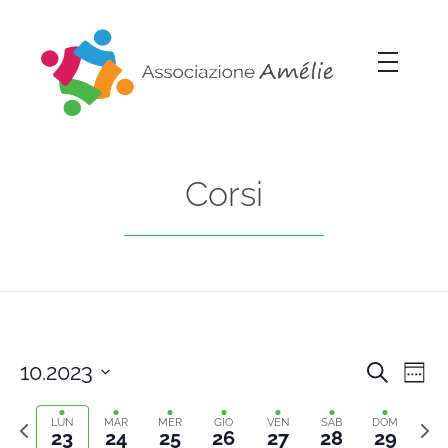
Associazione Amélie
Insieme si può
Corsi
10.2023
Cerca
Cors
Co
Setti
Select
Previous
Sett
Vi
date.
LUN
MAR
MER
GIO
VEN
SAB
DOM
Rice
23
24
25
26
27
28
29
week
segu