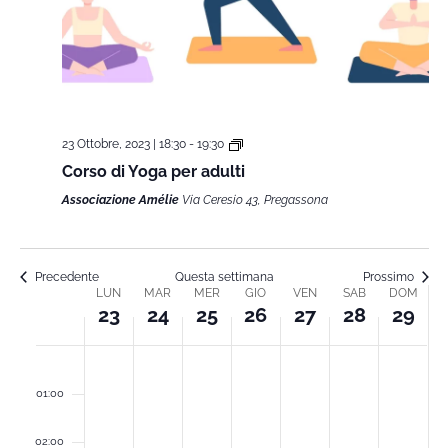
23 Ottobre, 2023 | 18:30
-
19:30
Corso di Yoga per adulti
Associazione Amélie
Via Ceresio 43, Pregassona
Precedente
Questa settimana
Prossimo
LUN
MAR
MER
GIO
VEN
SAB
DOM
Week
23
24
25
26
27
28
29
of
lunedì,
martedì,
mercoledì,
giovedì,
venerdì,
sabato,
dome
00
01:00
Ottobre
Ottobre
Ottobre
Ottobre
Ottobre
Ottobre
Ottob
Corsi
02:00