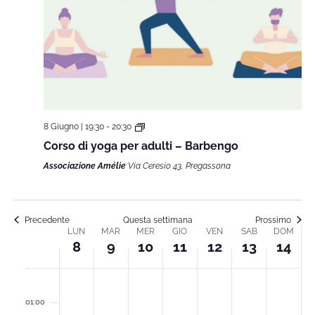
8 Giugno | 19:30
-
20:30
Corso di yoga per adulti – Barbengo
Associazione Amélie
Via Ceresio 43, Pregassona
Precedente
Questa settimana
Prossimo
LUN
MAR
MER
GIO
VEN
SAB
DOM
Week
8
9
10
11
12
13
14
of
lunedì,
martedì,
mercoledì,
giovedì,
venerdì,
sabato,
dome
00
01:00