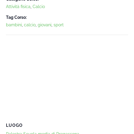
Attività fisica
,
Calcio
Tag Corso:
bambini
,
calcio
,
giovani
,
sport
LUOGO
Palestra Scuola media di Pregassona