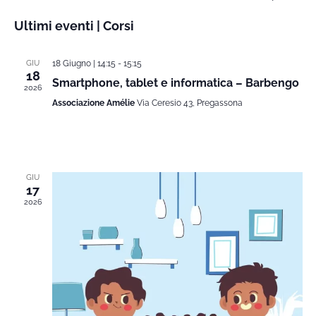
Cors
Seleziona
Ultimi eventi | Corsi
Vi
la
Rice
data.
Na
GIU
18 Giugno | 14:15
-
15:15
e
18
Smartphone, tablet e informatica – Barbengo
2026
Associazione Amélie
Via Ceresio 43, Pregassona
viste
Navi
GIU
17
2026