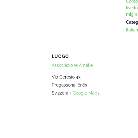
Corso
livell
migra
Categ
Italia
LUOGO
Associazione Amélie
Via Ceresio 43
Pregassona
,
6963
Svizzera
+ Google Maps