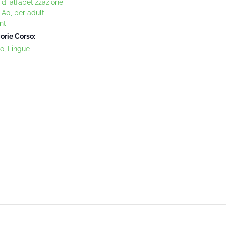
 di alfabetizzazione
o A0, per adulti
nti
orie Corso:
no
,
Lingue