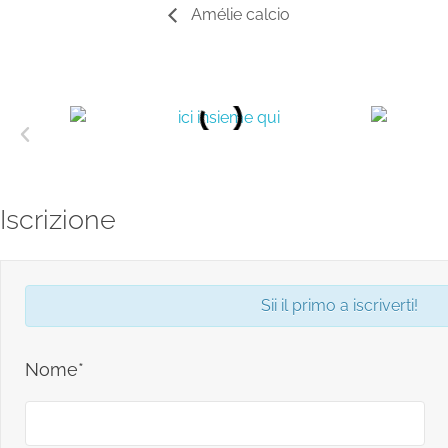
Amélie calcio
Iscrizione
Sii il primo a iscriverti!
Nome*