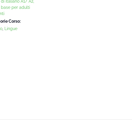
di italiano A1/ A2,
o base per adulti
nti
orie Corso:
no
,
Lingue