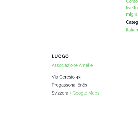
Corso 
livell
migra
Categ
Italia
LUOGO
Associazione Amélie
Via Ceresio 43
Pregassona
,
6963
Svizzera
+ Google Maps