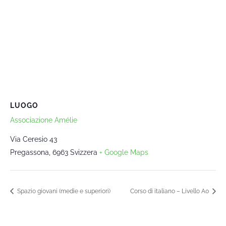
LUOGO
Associazione Amélie
Via Ceresio 43
Pregassona
,
6963
Svizzera
+ Google Maps
Spazio giovani (medie e superiori)
Corso di italiano – Livello A0