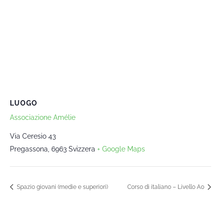
LUOGO
Associazione Amélie
Via Ceresio 43
Pregassona
,
6963
Svizzera
+ Google Maps
Spazio giovani (medie e superiori)
Corso di italiano – Livello A0