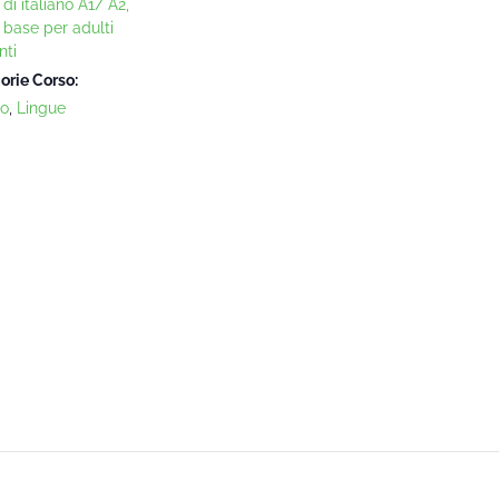
di italiano A1/ A2,
o base per adulti
nti
orie Corso:
no
,
Lingue