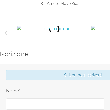
Amélie Move Kids
Iscrizione
Sii il primo a iscriverti!
Nome*