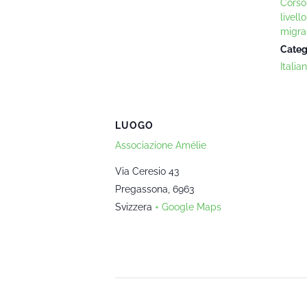
Corso 
livell
migra
Categ
Italia
LUOGO
Associazione Amélie
Via Ceresio 43
Pregassona
,
6963
Svizzera
+ Google Maps