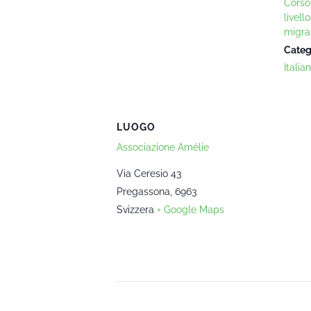
Corso 
livell
migra
Categ
Italia
LUOGO
Associazione Amélie
Via Ceresio 43
Pregassona
,
6963
Svizzera
+ Google Maps