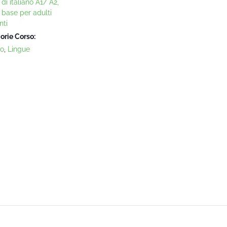
di italiano A1/ A2,
o base per adulti
nti
orie Corso:
no
,
Lingue