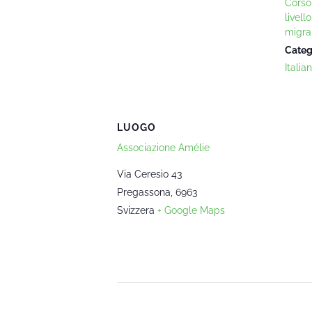
Corso 
livell
migra
Categ
Italia
LUOGO
Associazione Amélie
Via Ceresio 43
Pregassona
,
6963
Svizzera
+ Google Maps