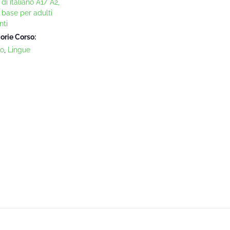
di italiano A1/ A2,
o base per adulti
nti
orie Corso:
no
,
Lingue