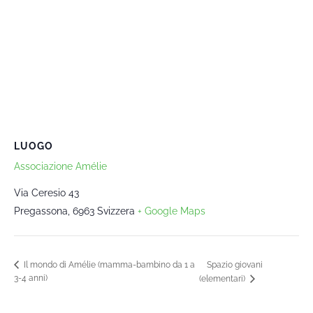
LUOGO
Associazione Amélie
Via Ceresio 43
Pregassona
,
6963
Svizzera
+ Google Maps
Spazio giovani
Il mondo di Amélie (mamma-bambino da 1 a
3-4 anni)
(elementari)