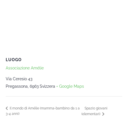
LUOGO
Associazione Amélie
Via Ceresio 43
Pregassona
,
6963
Svizzera
+ Google Maps
Spazio giovani
Il mondo di Amélie (mamma-bambino da 1 a
3-4 anni)
(elementari)