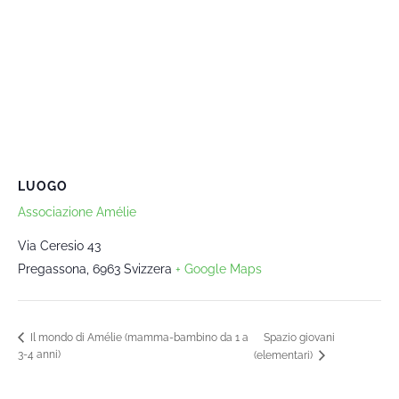
LUOGO
Associazione Amélie
Via Ceresio 43
Pregassona
,
6963
Svizzera
+ Google Maps
Spazio giovani
Il mondo di Amélie (mamma-bambino da 1 a
3-4 anni)
(elementari)