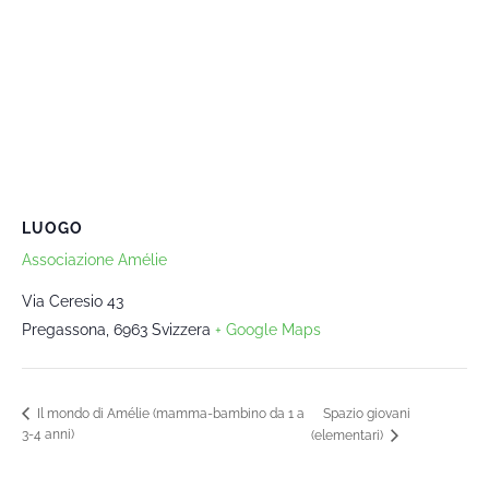
LUOGO
Associazione Amélie
Via Ceresio 43
Pregassona
,
6963
Svizzera
+ Google Maps
Spazio giovani
Il mondo di Amélie (mamma-bambino da 1 a
3-4 anni)
(elementari)