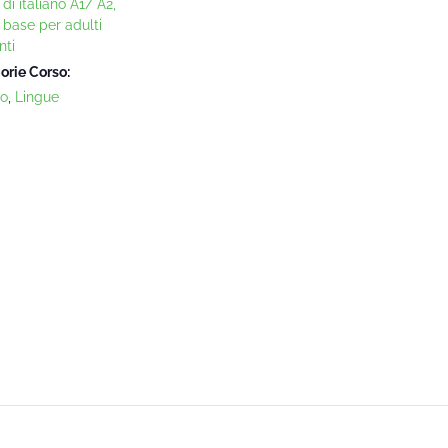
di italiano A1/ A2,
o base per adulti
nti
orie Corso:
no
,
Lingue