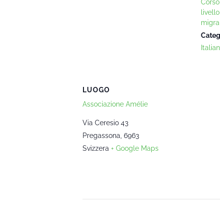
Corso 
livell
migra
Categ
Italia
LUOGO
Associazione Amélie
Via Ceresio 43
Pregassona
,
6963
Svizzera
+ Google Maps