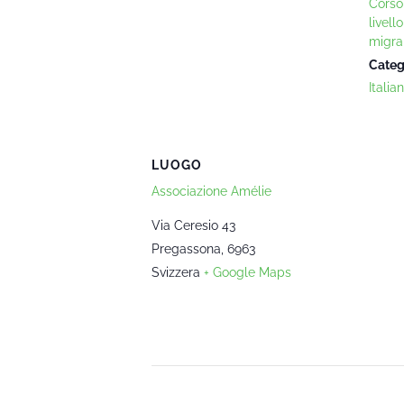
Corso 
livell
migra
Categ
Italia
LUOGO
Associazione Amélie
Via Ceresio 43
Pregassona
,
6963
Svizzera
+ Google Maps