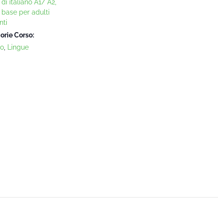
di italiano A1/ A2,
o base per adulti
nti
orie Corso:
no
,
Lingue