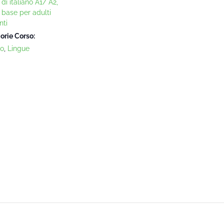
di italiano A1/ A2,
o base per adulti
nti
orie Corso:
no
,
Lingue