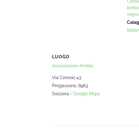
Corso 
livell
migra
Categ
Italia
LUOGO
Associazione Amélie
Via Ceresio 43
Pregassona
,
6963
Svizzera
+ Google Maps