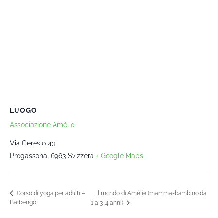
LUOGO
Associazione Amélie
Via Ceresio 43
Pregassona
,
6963
Svizzera
+ Google Maps
Il mondo di Amélie (mamma-bambino da
Corso di yoga per adulti –
Barbengo
1 a 3-4 anni)